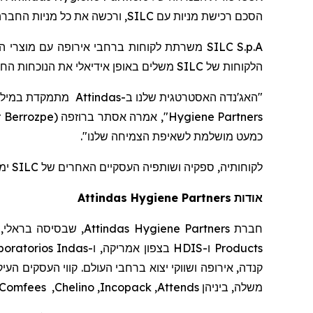
ורכשה את כל מניות החברה 
SILC
הסכם רכישת מניות עם
משרתת לקוחות ברחבי אירופה עם מוצרי היגי,
SILC S.p.A
משלים באופן אידיאלי את הנוכחות הח
SILC
הלקוחות של
מתמקדת במילוי ה
Attindas
ב-
"האג'נדה האסטרטגית שלנו
r Berrozpe
(
ברוזפה
", אמרה אסתר
Hygiene Partners
".
כמעט מושלמת לשאיפת הצמיחה שלנו
ימ-
SILC
לקוחותיה, ספקיה ושותפיה העסקיים האחרים של
Attindas
Hygiene Partners
אודות
שבסיסה בראלי, צפ
Attindas Hygiene Partners
חברת
oratorios Indas
בצפון אמריקה, ו-
HDIS
ו-
Products
קנדה, אירופה ושווקי יצוא ברחבי העולם. קווי העסקים העי
Comfees
,
Chelino
,
Incopack
,
Attends
משלה, ביניהן