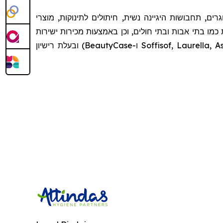
חברת SILC, ת היגיינה נשית, חיתולים לתינוקות, מוצרי
כמו בתי אבות ובתי חולים, וכן באמצעות מכירות ישירות
לצרכן וייצוא ליותר מעשרים מדינות זרות. בנוסף לקווי מותג פרטיים רבים, החברה מחזיקה גם במספר מותגים (Soffisof, Laurella, Assorbello ו-BeautyCase) ובעלת רישיון