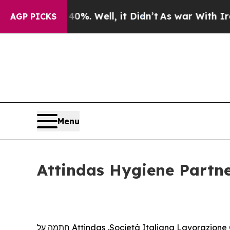
round 40%. Well, it Didn’t
As war With Iran Dro
AGP PICKS
Menu
חתמה על
Attindas
.
Societá Italiana Lavorazione C