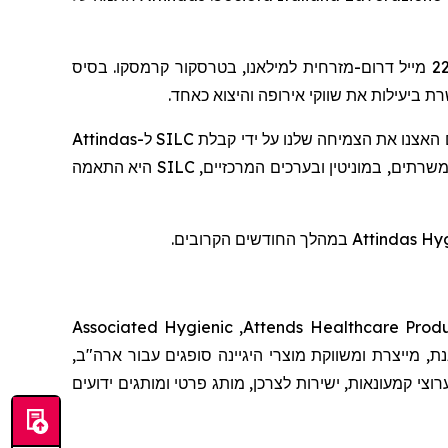
. בסיס
קרמסקו
בטרסקור
דרום-מזרחית למילאנו,
מייל
2
רת ביעילות את שווקי אירופה והיצוא כאחד
Attindas
ל-
SILC
ם האצנו את הצמיחה שלנו על ידי קבלת
היא התאמה
SILC
. "תים, במוניטין ובערכים המרכזיים
במהלך החודשים הקרובים.
Attindas Hy
Associated Hygienic
,
Attends Healthcare Prod
ת, מייצרת ומשווקת מוצרי היגיינה סופגים עבור ארה"ב
וצי קמעונאות, ישירות לצרכן, מותג פרטי ומותגים ידועים