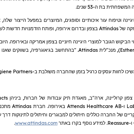
, המשפחתית בת ה-53
שנים.
2
ינה וטיפוח עור איכותיים וסופגים, המיוצרים במפעל הייצור שלה
בצפון ובדרום אירופה, ופותח הזדמנויות חדשות לש.
Attindas
זקה של
ביקוש הגובר למוצרי היגיינה חיוניים בצפון אמריקה ובאירופה. היו
בהתחשב בגיאוגרפיה, בשווקים שאנו משר,
Attindas
, מנכ"לית
)
Esthe
giene Partners
שיכו לחוות עסקים כרגיל בזמן שהחברה משולבת ב
ucts
, ון קרוליינה, ארה"ב, מאגדת תיק עבודות של חברות, ביניהן
מתכננ,
Attindas
באירופה. חברת
Attends Healthcare AB
ו-
Lab
קריים של החברה כוללים חיתולים למבוגרים וחיתולים לתינוקות דרך ער
.
www.attindas.com
. למידע נוסף בקרו באתר
Reassure
ו-